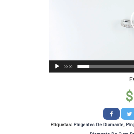
00:00
E
$
Etiquetas:
Pingentes De Diamante
,
Pin