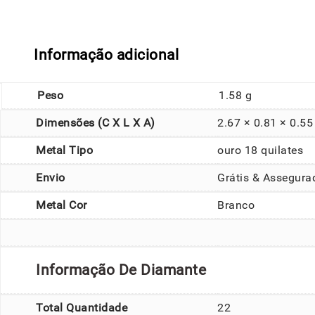
Informação adicional
Peso
1.58 g
Dimensões (C X L X A)
2.67 × 0.81 × 0.5
Metal Tipo
ouro 18 quilates
Envio
Grátis & Assegura
Metal Cor
Branco
Informação De Diamante
Total Quantidade
22