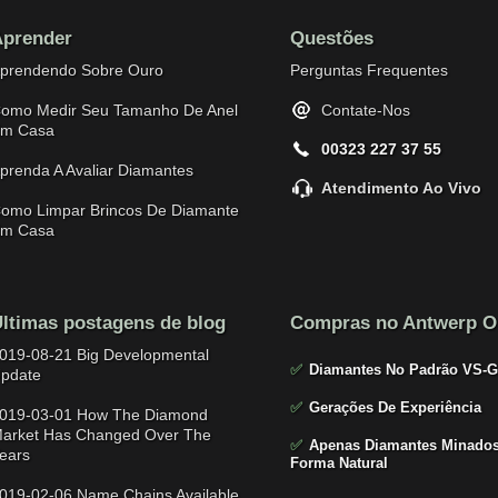
prender
Questões
prendendo Sobre Ouro
Perguntas Frequentes
omo Medir Seu Tamanho De Anel
Contate-Nos
m Casa
00323 227 37 55
prenda A Avaliar Diamantes
Atendimento Ao Vivo
omo Limpar Brincos De Diamante
m Casa
ltimas postagens de blog
Compras no Antwerp O
019-08-21 Big Developmental
✅
Diamantes No Padrão VS-G
pdate
✅
Gerações De Experiência
019-03-01 How The Diamond
arket Has Changed Over The
✅
Apenas Diamantes Minados
ears
Forma Natural
019-02-06 Name Chains Available