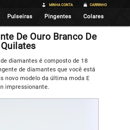
MINHA CONTA
CARRINHO
Pulseiras
Pingentes
Colares
nte De Ouro Branco De
 Quilates
e de diamantes é composto de 18
ingente de diamantes que você está
s novo modelo da última moda E
gn impressionante.
Reprodutor
de
vídeo