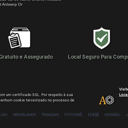
t Antwerp Or
 Gratuito e Assegurado
Local Seguro Para Comp
Visi
om um certificado SSL. Por respeito à sua
Local
 nenhum cookie terceirizado no processo de
LISH
NEDERLANDS
FRANÇAIS
РУССКИЙ
日本語
ESPAÑOL
ة