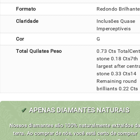
Formato
Redondo Brilhante
Claridade
Inclusões Quase
Imperceptíveis
Cor
G
Total Quilates Peso
0.73 Cts TotalCent
stone 0.18 Cts7th
largest after centr
stone 0.33 Cts14
Remaining round
brilliants 0.22 Cts
✔
APENAS DIAMANTES NATURAIS
Nossos diamantes são 100% naturalmente extraídos d
terra. Ao comprar de nós, você está certo de comprar