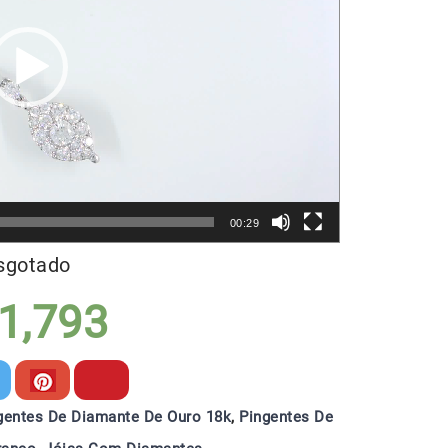
00:29
sgotado
1,793
gentes De Diamante De Ouro 18k
,
Pingentes De