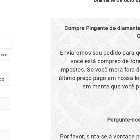
Diamante De Ouro B
Compre Pingente de diamante 
G
Enviaremos seu pedido para q
5 cm
você está compreo de fora
impostos. Se você mora fora d
último preço pago em nossa loj
do
em mente que você po
Pergunte-nos
Por favor, sinta-se à vontade