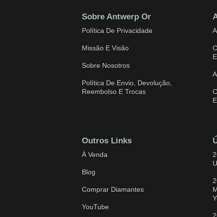
Sobre Antwerp Or
A
Política De Privacidade
A
Missão E Visão
C
E
Sobre Nosotros
A
Política De Envio, Devolução,
Reembolso E Trocas
C
E
Outros Links
Ú
À Venda
2
U
Blog
2
Comprar Diamantes
M
Y
YouTube
2