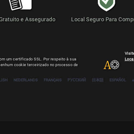
 Gratuito e Assegurado
Local Seguro Para Comp
Visi
om um certificado SSL. Por respeito à sua
Local
 nenhum cookie terceirizado no processo de
LISH
NEDERLANDS
FRANÇAIS
РУССКИЙ
日本語
ESPAÑOL
ة