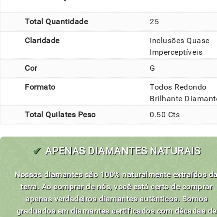
Total Quantidade
25
Claridade
Inclusões Quase
Imperceptíveis
Cor
G
Formato
Todos Redondo
Brilhante Diamant
Total Quilates Peso
0.50 Cts
✔
APENAS DIAMANTES NATURAIS
Nossos diamantes são 100% naturalmente extraídos d
terra. Ao comprar de nós, você está certo de comprar
apenas verdadeiros diamantes autênticos. Somos
graduados em diamantes certificados com décadas de