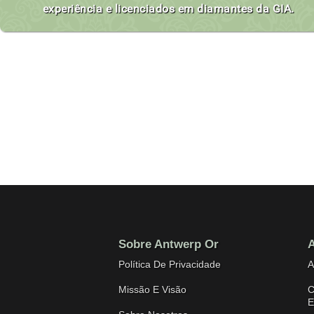
experiência e licenciados em diamantes da GIA.
Sobre Antwerp Or
A
Política De Privacidade
A
Missão E Visão
C
E