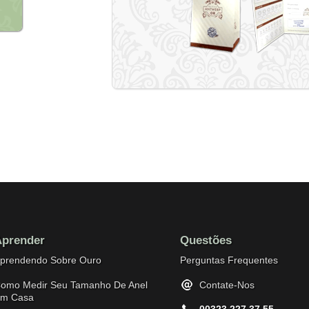
prender
Questões
prendendo Sobre Ouro
Perguntas Frequentes
omo Medir Seu Tamanho De Anel
Contate-Nos
m Casa
00323 227 37 55