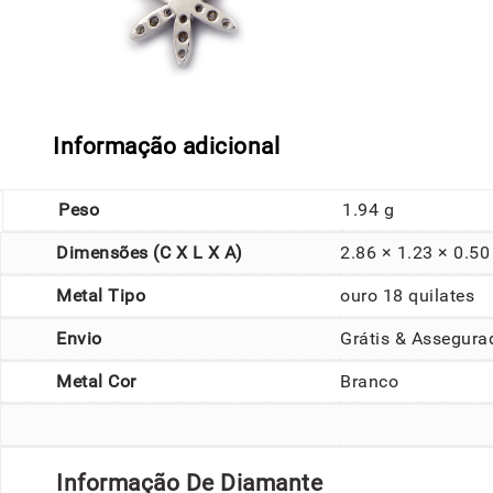
Informação adicional
Peso
1.94 g
Dimensões (C X L X A)
2.86 × 1.23 × 0.5
Metal Tipo
ouro 18 quilates
Envio
Grátis & Assegura
Metal Cor
Branco
Informação De Diamante