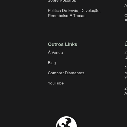
Sobre Nosotros
A
Política De Envio, Devolução,
Reembolso E Trocas
C
E
Outros Links
Ú
À Venda
2
U
Blog
2
Comprar Diamantes
M
Y
YouTube
2
A