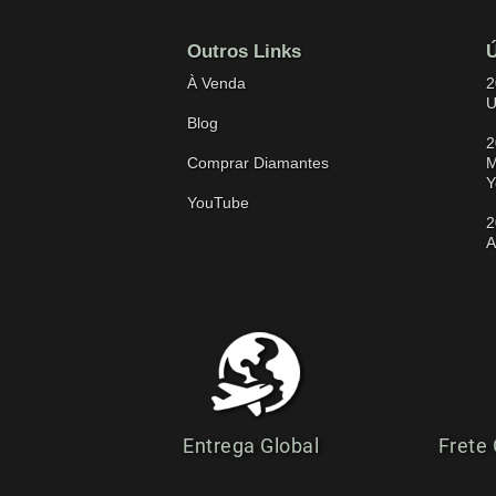
Outros Links
Ú
À Venda
2
U
Blog
2
Comprar Diamantes
M
Y
YouTube
2
A
Entrega Global
Frete