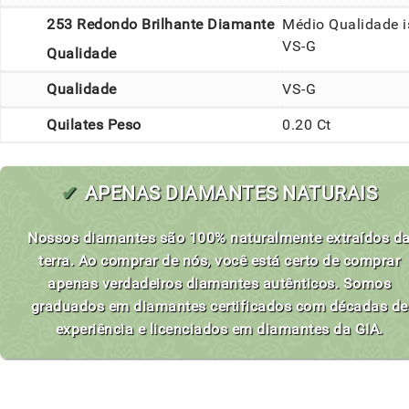
253 Redondo Brilhante Diamante
Médio Qualidade i
VS-G
Qualidade
Qualidade
VS-G
Quilates Peso
0.20 Ct
✔
APENAS DIAMANTES NATURAIS
Nossos diamantes são 100% naturalmente extraídos d
terra. Ao comprar de nós, você está certo de comprar
apenas verdadeiros diamantes autênticos. Somos
graduados em diamantes certificados com décadas de
experiência e licenciados em diamantes da GIA.