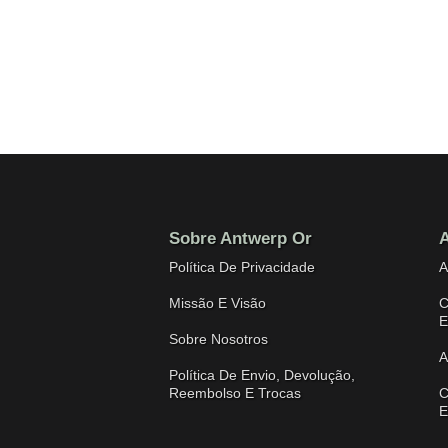
Sobre Antwerp Or
A
Política De Privacidade
A
Missão E Visão
C
E
Sobre Nosotros
A
Política De Envio, Devolução,
Reembolso E Trocas
C
E