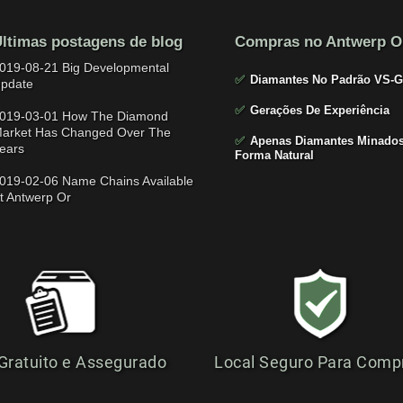
ltimas postagens de blog
Compras no Antwerp O
019-08-21 Big Developmental
✅
Diamantes No Padrão VS-G
pdate
✅
Gerações De Experiência
019-03-01 How The Diamond
arket Has Changed Over The
✅
Apenas Diamantes Minados
ears
Forma Natural
019-02-06 Name Chains Available
t Antwerp Or
 Gratuito e Assegurado
Local Seguro Para Comp