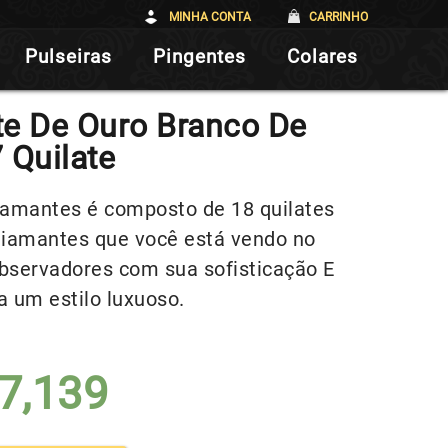
MINHA CONTA
CARRINHO
Pulseiras
Pingentes
Colares
te De Ouro Branco De
 Quilate
iamantes é composto de 18 quilates
 diamantes que você está vendo no
servadores com sua sofisticação E
a um estilo luxuoso.
7,139