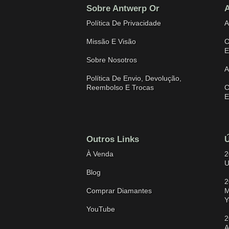
Sobre Antwerp Or
A
Política De Privacidade
A
Missão E Visão
C
E
Sobre Nosotros
A
Política De Envio, Devolução,
Reembolso E Trocas
C
E
Outros Links
Ú
À Venda
2
U
Blog
2
Comprar Diamantes
M
Y
YouTube
2
A