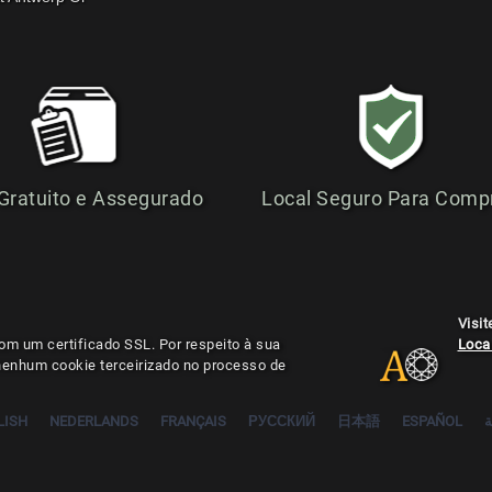
 Gratuito e Assegurado
Local Seguro Para Comp
Visi
om um certificado SSL. Por respeito à sua
Local
 nenhum cookie terceirizado no processo de
LISH
NEDERLANDS
FRANÇAIS
РУССКИЙ
日本語
ESPAÑOL
ة