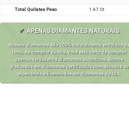
Total Quilates Peso
1.67 Ct
✔
APENAS DIAMANTES NATURAIS
Nossos diamantes são 100% naturalmente extraídos d
terra. Ao comprar de nós, você está certo de comprar
apenas verdadeiros diamantes autênticos. Somos
graduados em diamantes certificados com décadas de
experiência e licenciados em diamantes da GIA.