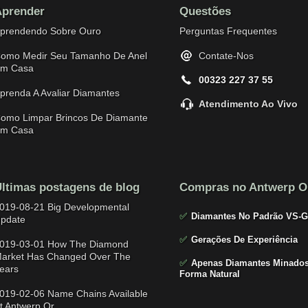
prender
Questões
prendendo Sobre Ouro
Perguntas Frequentes
omo Medir Seu Tamanho De Anel
Contate-Nos
m Casa
00323 227 37 55
prenda A Avaliar Diamantes
Atendimento Ao Vivo
omo Limpar Brincos De Diamante
m Casa
ltimas postagens de blog
Compras no Antwerp O
019-08-21 Big Developmental
✅
Diamantes No Padrão VS-G
pdate
✅
Gerações De Experiência
019-03-01 How The Diamond
arket Has Changed Over The
✅
Apenas Diamantes Minados
ears
Forma Natural
019-02-06 Name Chains Available
t Antwerp Or