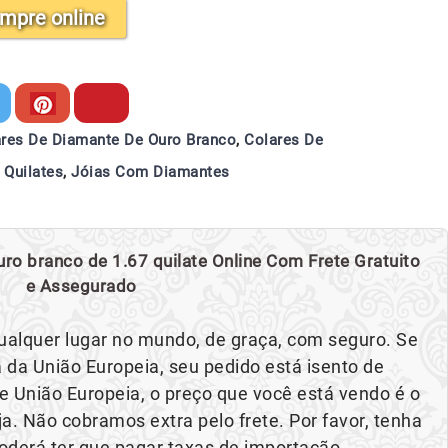
mpre online
res De Diamante De Ouro Branco
,
Colares De
 Quilates
,
Jóias Com Diamantes
ro branco de 1.67 quilate Online Com Frete Gratuito
e Assegurado
ualquer lugar no mundo, de graça, com seguro. Se
 da União Europeia, seu pedido está isento de
e União Europeia, o preço que você está vendo é o
a. Não cobramos extra pelo frete. Por favor, tenha
derá ter que pagar taxas de importação.