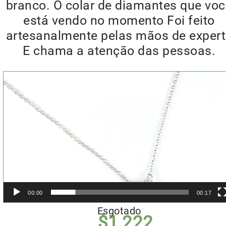
branco. O colar de diamantes que vo
está vendo no momento Foi feito
artesanalmente pelas mãos de exper
E chama a atenção das pessoas.
Reprodutor
de
vídeo
00:00
00:17
Esgotado
$
1,222