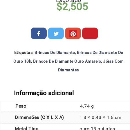
Esgotado
$
2,505
Etiquetas:
Brincos De Diamante
,
Brincos De Diamante De
Ouro 18k
,
Brincos De Diamante Ouro Amarelo
,
Jóias Com
Diamantes
Informação adicional
Peso
4.74 g
Dimensões (C X L X A)
1.3 × 0.43 × 1.5 cm
Metal Tipo
ouro 18 quilates