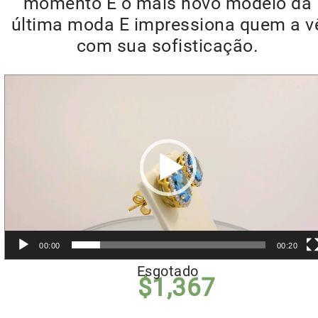
momento É o mais novo modelo da
última moda E impressiona quem a v
com sua sofisticação.
Reprodutor
de
vídeo
00:00
00:20
Esgotado
$
1,367