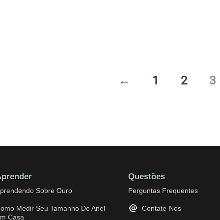
$4,960.
$4,355.
←
1
2
3
prender
Questões
prendendo Sobre Ouro
Perguntas Frequentes
omo Medir Seu Tamanho De Anel
Contate-Nos
m Casa