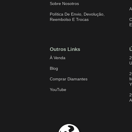
Sobre Nosotros
A
Política De Envio, Devolução,
Reembolso E Trocas
C
E
Outros Links
Ú
À Venda
2
U
Blog
2
Comprar Diamantes
M
Y
YouTube
2
A