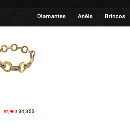
Diamantes
Anéis
Brincos
O
O
$
4,355
$
4,960
preço
preço
original
atual
era:
é: