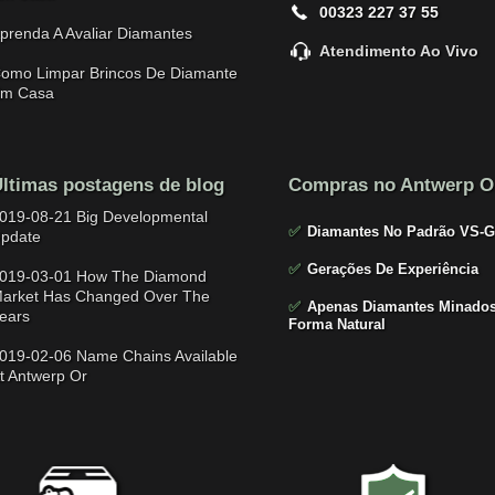
00323 227 37 55
prenda A Avaliar Diamantes
Atendimento Ao Vivo
omo Limpar Brincos De Diamante
m Casa
ltimas postagens de blog
Compras no Antwerp O
019-08-21 Big Developmental
✅
Diamantes No Padrão VS-G
pdate
✅
Gerações De Experiência
019-03-01 How The Diamond
arket Has Changed Over The
✅
Apenas Diamantes Minados
ears
Forma Natural
019-02-06 Name Chains Available
t Antwerp Or