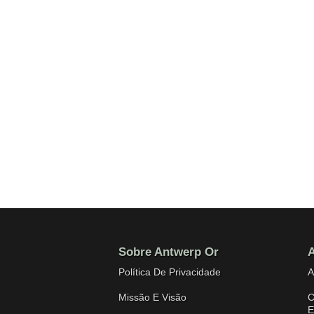
Sobre Antwerp Or
A
Política De Privacidade
A
Missão E Visão
C
E