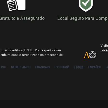
 Gratuito e Assegurado
Local Seguro Para Comp
Visi
om um certificado SSL. Por respeito à sua
Local
 nenhum cookie terceirizado no processo de
LISH
NEDERLANDS
FRANÇAIS
РУССКИЙ
日本語
ESPAÑOL
ة