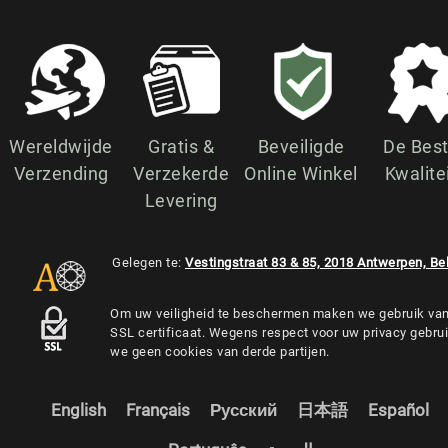
Wereldwijde
Gratis &
Beveiligde
De Bes
Verzending
Verzekerde
Online Winkel
Kwalite
Levering
Gelegen te:
Vestingstraat 83 & 85, 2018 Antwerpen, Be
Om uw veiligheid te beschermen maken we gebruik va
SSL certificaat. Wegens respect voor uw privacy gebru
we geen cookies van derde partijen.
English
Français
Русский
日本語
Español