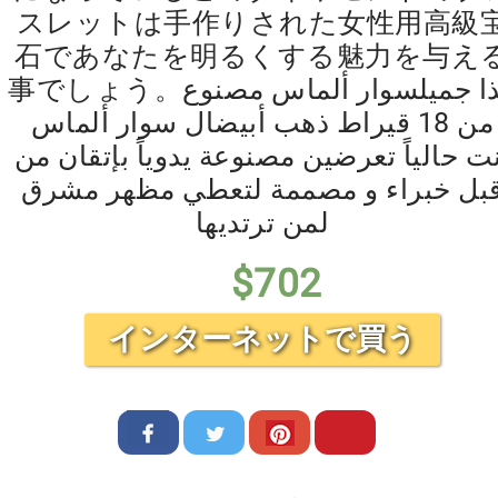
スレットは手作りされた女性用高級
石であなたを明るくする魅力を与え
事でしょう。هذا جميلسوار ألماس مصنوع
من 18 قيراط ذهب أبيضال سوار ألماس
ت حالياً تعرضين مصنوعة يدوياً بإتقان من
بل خبراء و مصممة لتعطي مظهر مشرق
لمن ترتديها
$
702
インターネットで買う