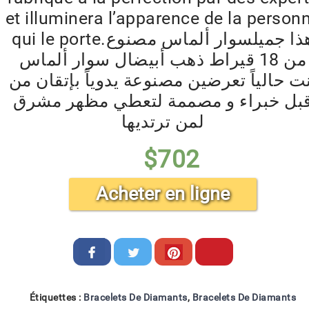
et illuminera l’apparence de la person
qui le porte.هذا جميلسوار ألماس مصنوع
من 18 قيراط ذهب أبيضال سوار ألماس
ت حالياً تعرضين مصنوعة يدوياً بإتقان من
بل خبراء و مصممة لتعطي مظهر مشرق
لمن ترتديها
$
702
Acheter en ligne
Étiquettes :
Bracelets De Diamants
,
Bracelets De Diamants