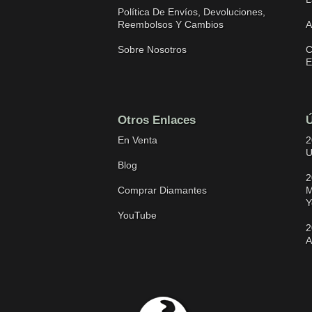
Política De Envíos, Devoluciones,
Reembolsos Y Cambios
A
Sobre Nosotros
C
E
Otros Enlaces
Ú
En Venta
2
U
Blog
2
Comprar Diamantes
M
Y
YouTube
2
A