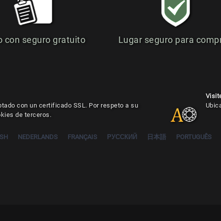
o con seguro gratuito
Lugar seguro para comp
Visit
ptado con un certificado SSL. Por respeto a su
Ubic
okies de terceros.
ISH
NEDERLANDS
FRANÇAIS
РУССКИЙ
日本語
PORTUGUÊS