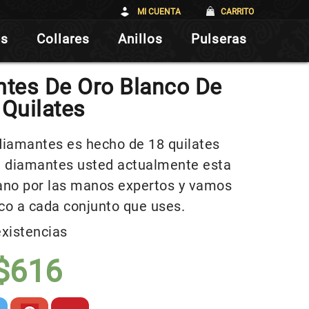
MI CUENTA
CARRITO
es
Collares
Anillos
Pulseras
ntes De Oro Blanco De
 Quilates
diamantes es hecho de 18 quilates
de diamantes usted actualmente esta
ano por las manos expertos y vamos
ico a cada conjunto que uses.
existencias
$
616