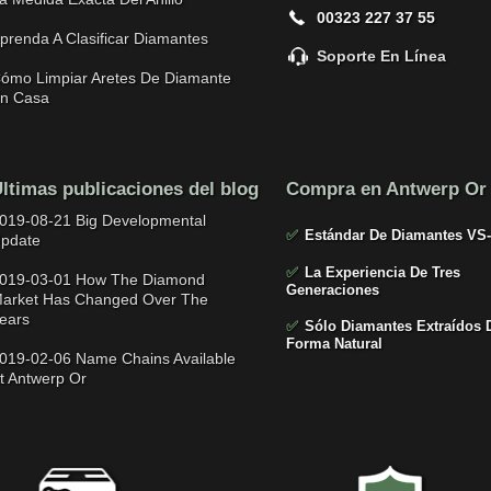
00323 227 37 55
prenda A Clasificar Diamantes
Soporte En Línea
ómo Limpiar Aretes De Diamante
n Casa
ltimas publicaciones del blog
Compra en Antwerp Or
019-08-21 Big Developmental
✅
Estándar De Diamantes VS
pdate
✅
La Experiencia De Tres
019-03-01 How The Diamond
Generaciones
arket Has Changed Over The
ears
✅
Sólo Diamantes Extraídos 
Forma Natural
019-02-06 Name Chains Available
t Antwerp Or