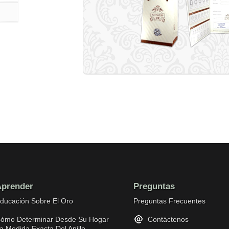
prender
Preguntas
ducación Sobre El Oro
Preguntas Frecuentes
ómo Determinar Desde Su Hogar
Contáctenos
a Medida Exacta Del Anillo