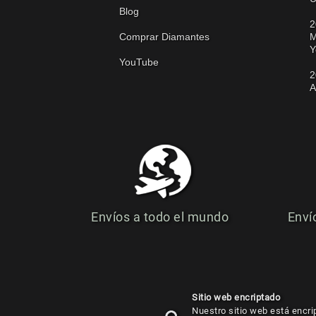
Blog
2
Comprar Diamantes
M
Y
YouTube
2
A
Envíos a todo el mundo
Enví
Sitio web encriptado
Nuestro sitio web está encri