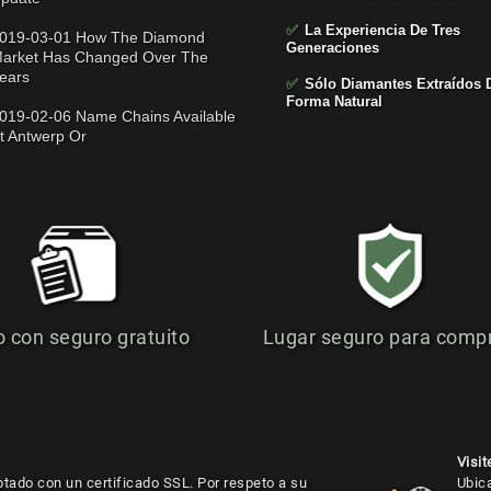
✅
La Experiencia De Tres
019-03-01 How The Diamond
Generaciones
arket Has Changed Over The
ears
✅
Sólo Diamantes Extraídos 
Forma Natural
019-02-06 Name Chains Available
t Antwerp Or
o con seguro gratuito
Lugar seguro para comp
Visit
ptado con un certificado SSL. Por respeto a su
Ubic