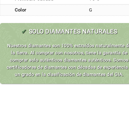
Color
G
✔
SOLO DIAMANTES NATURALES
Nuestros diamantes son 100% extraídos naturalmente d
la tierra. Al comprar con nosotros, tiene la garantía de
comprar solo auténticos diamantes auténticos. Somos
certificadores de diamantes con décadas de experiencia
un grado en la clasificación de diamantes del GIA.