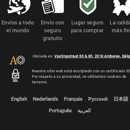
Envíos a todo
Envío con
Lugar seguro
La calid
el mundo
seguro
para comprar
más fi
gratuito
Ubicada en:
Vestingstraat 83 & 85, 2018 Amberes, Bélg
Nuestro sitio web está encriptado con un certificado S
Por respeto a su privacidad, no utilizamos cookies de
terceros.
English
Nederlands
Français
Русский
日本語
Português
العربية