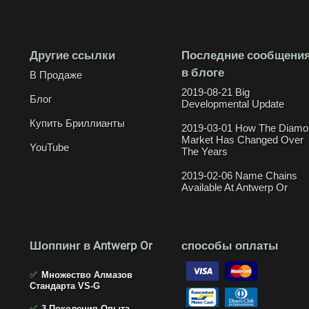
Другие ссылки
Последние сообщени
в блоге
В Продаже
2019-08-21 Big
Блог
Developmental Update
Купить Бриллианты
2019-03-01 How The Diamo
Market Has Changed Over
YouTube
The Years
2019-02-06 Name Chains
Available At Antwerp Or
Шоппинг в Antwerp Or
способы оплаты
✅
Множество Алмазов
Стандарта VS-G
✅
3 Поколения Опыта