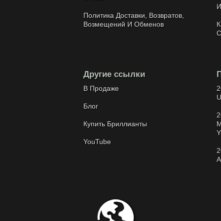
И
Политика Доставки, Возвратов,
Возмещений И Обменов
К
С
Другие ссылки
В Продаже
2
U
Блог
2
Купить Бриллианты
M
Y
YouTube
2
A