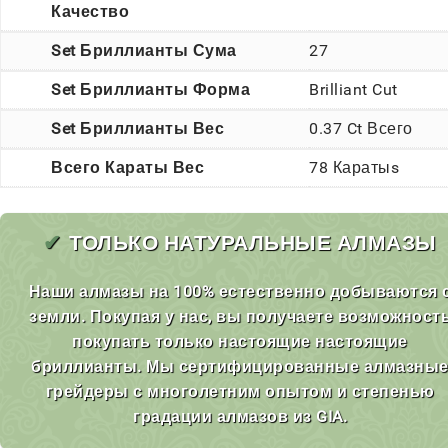
Качество
Set Бриллианты Сума
27
Set Бриллианты Форма
Brilliant Cut
Set Бриллианты Вес
0.37 Ct Всего
Всего Караты Вес
78 Каратыs
✔
ТОЛЬКО НАТУРАЛЬНЫЕ АЛМАЗЫ
Наши алмазы на 100% естественно добываются 
земли. Покупая у нас, вы получаете возможност
покупать только настоящие настоящие
бриллианты. Мы сертифицированные алмазны
грейдеры с многолетним опытом и степенью
градации алмазов из GIA.