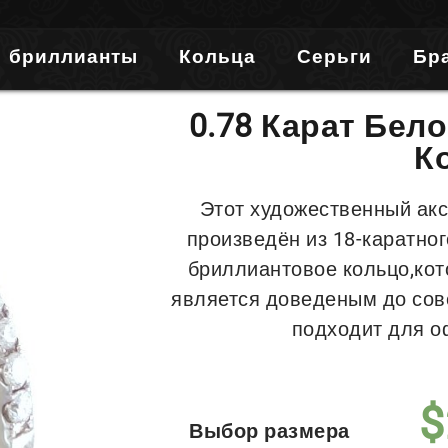
бриллианты
Кольца
Серьги
Бр
0.78 Карат Бел
К
Этот художественный акс
произведён из 18-каратног
бриллиантовое кольцо,кот
является доведеным до сов
подходит для о
$
Выбор размера