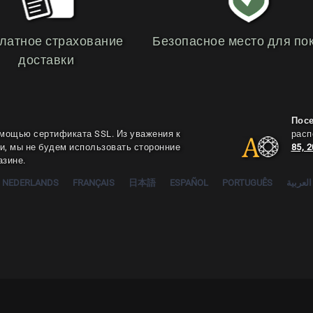
латное страхование
Безопасное место для по
доставки
Пос
мощью сертификата SSL. Из уважения к
расп
, мы не будем использовать сторонние
85, 
азине.
NEDERLANDS
FRANÇAIS
日本語
ESPAÑOL
PORTUGUÊS
العربية