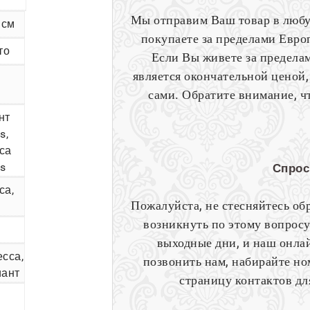
Мы отправим Ваш товар в любу
 см
покупаете за пределами Европ
то
Если Вы живете за пределам
является окончательной ценой,
сами. Обратите внимание, ч
нт
s,
са
s
Спрос
са,
Пожалуйста, не стесняйтесь об
возникнуть по этому вопросу
выходные дни, и наш онлай
сса,
позвонить нам, набирайте н
иант
страницу контактов д