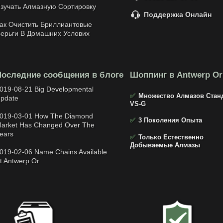
зучать Алмазную Сортировку
Поддержка Онлайн
ак Очистить Бриллиантовые
ерьги В Домашних Услових
Последние сообщения в блоге
Шоппинг в Antwerp Or
019-08-21 Big Developmental
✅
Множество Алмазов Стан
pdate
VS-G
019-03-01 How The Diamond
✅
3 Поколения Опыта
arket Has Changed Over The
ears
✅
Только Естественно
Добываемые Алмазы
019-02-06 Name Chains Available
t Antwerp Or