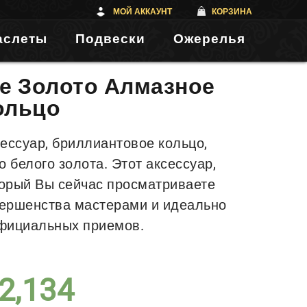
МОЙ АККАУНТ
КОРЗИНА
аслеты
Подвески
Ожерелья
ое Золото Алмазное
ольцо
ессуар, бриллиантовое кольцо,
о белого золота. Этот аксессуар,
орый Вы сейчас просматриваете
ершенства мастерами и идеально
фициальных приемов.
2,134