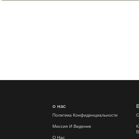
о нас
Политика Конфиденциальности
О
Миссия И Видение
К
В
О Нас