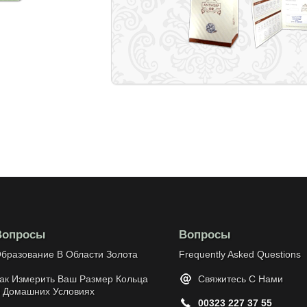
Вопросы
Вопросы
бразование В Области Золота
Frequently Asked Questions
ак Измерить Ваш Размер Кольца
Свяжитесь С Нами
 Домашних Условиях
00323 227 37 55