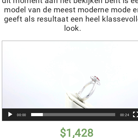
dit moment aan het bekijken bent is e
model van de meest moderne mode e
geeft als resultaat een heel klassevol
look.
Videospeler
00:00
00:24
$
1,428