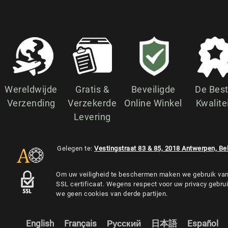
Wereldwijde
Gratis &
Beveiligde
De Bes
Verzending
Verzekerde
Online Winkel
Kwalite
Levering
Gelegen te:
Vestingstraat 83 & 85, 2018 Antwerpen, Be
Om uw veiligheid te beschermen maken we gebruik va
SSL certificaat. Wegens respect voor uw privacy gebru
we geen cookies van derde partijen.
English
Français
Русский
日本語
Español