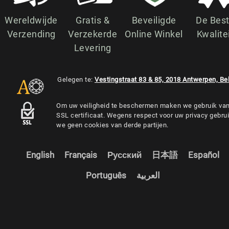
Wereldwijde
Gratis &
Beveiligde
De Bes
Verzending
Verzekerde
Online Winkel
Kwalite
Levering
Gelegen te:
Vestingstraat 83 & 85, 2018 Antwerpen, Be
Om uw veiligheid te beschermen maken we gebruik va
SSL certificaat. Wegens respect voor uw privacy gebru
we geen cookies van derde partijen.
English
Français
Русский
日本語
Español
Português
العربية