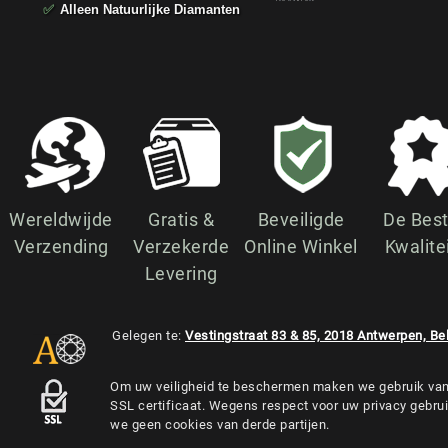
✅
Alleen Natuurlijke Diamanten
Wereldwijde
Gratis &
Beveiligde
De Bes
Verzending
Verzekerde
Online Winkel
Kwalite
Levering
Gelegen te:
Vestingstraat 83 & 85, 2018 Antwerpen, Be
Om uw veiligheid te beschermen maken we gebruik va
SSL certificaat. Wegens respect voor uw privacy gebru
we geen cookies van derde partijen.