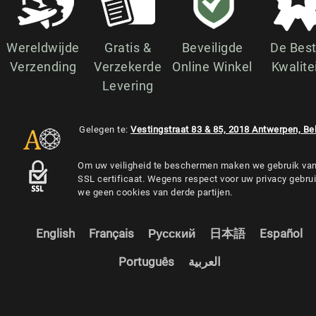
Wereldwijde
Gratis &
Beveiligde
De Bes
Verzending
Verzekerde
Online Winkel
Kwalite
Levering
Gelegen te:
Vestingstraat 83 & 85, 2018 Antwerpen, Be
Om uw veiligheid te beschermen maken we gebruik va
SSL certificaat. Wegens respect voor uw privacy gebru
we geen cookies van derde partijen.
English
Français
Русский
日本語
Español
Português
العربية