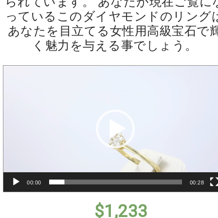
られています。 あなたが現在ご覧に
っているこのダイヤモンドのリング
あなたを目立てる女性用高級宝石で
く魅力を与える事でしょう。
動
画
プ
レ
ー
ヤ
ー
00:00
00:28
$
1,233