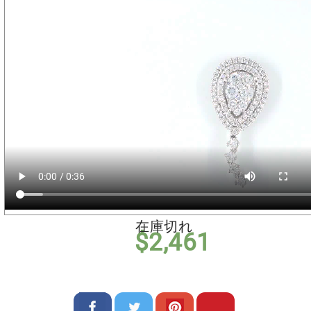
在庫切れ
$
2,461