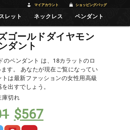
マイアカウント
ショッピングバッグ
スレット
ネックレス
ペンダント
ーズゴールドダイヤモン
ンダント
のペンダント は、18カラットのロ
ます。 あなたが現在ご覧になってい
ントは最新ファッションの女性用高級
感を出すでしょう。
元
現
在庫切れ
の
在
01
$
567
価
の
格
価