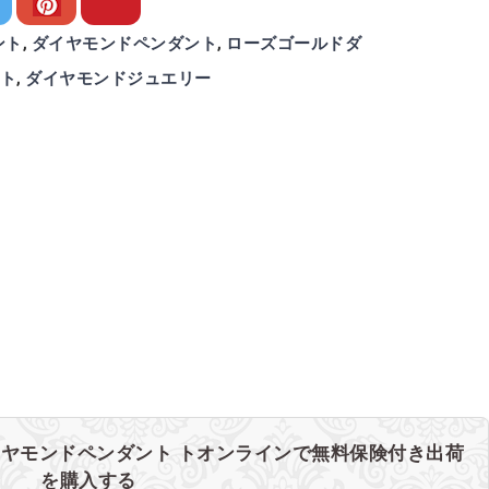
は
格
$701
は
ント
,
ダイヤモンドペンダント
,
ローズゴールドダ
で
$567
ト
,
ダイヤモンドジュエリー
し
で
た。
す。
イヤモンドペンダント トオンラインで無料保険付き出荷
を購入する