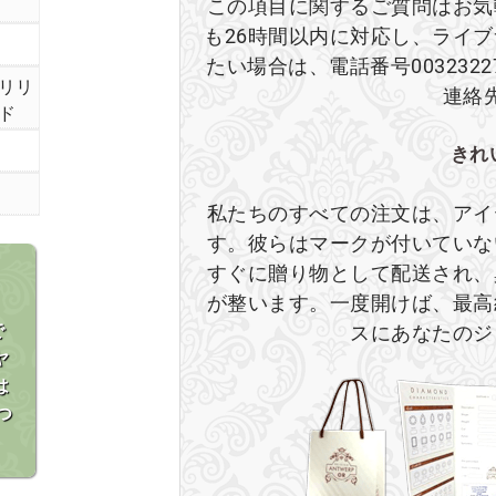
この項目に関するご質問はお気
も26時間以内に対応し、ライ
たい場合は、電話番号003232
リリ
連絡
ド
きれ
私たちのすべての注文は、アイ
す。彼らはマークが付いていな
すぐに贈り物として配送され、
が整います。一度開けば、最高
で
スにあなたのジ
ヤ
は
つ