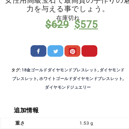
女性用高級宝石で最高質の手作りの
力を与える事でしょう。
在庫切れ
元
現
$
629
$
575
の
在
価
の
格
価
は
格
$629
は
で
$575
タグ:
18金ゴールドダイヤモンドブレスレット
,
ダイヤモンド
し
で
ブレスレット
,
ホワイトゴールドダイヤモンドブレスレット
,
た。
す。
ダイヤモンドジュエリー
追加情報
重さ
1.53 g