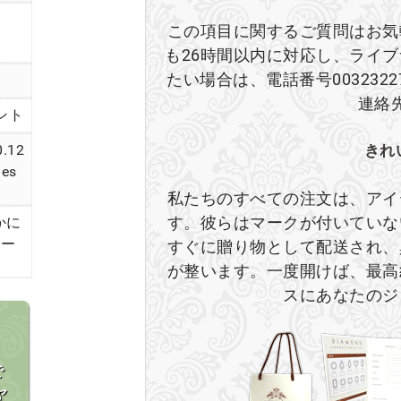
この項目に関するご質問はお気
も26時間以内に対応し、ライ
たい場合は、電話番号003232
連絡
ント
0.12
きれ
es
私たちのすべての注文は、アイ
す。彼らはマークが付いていな
かに
ラー
すぐに贈り物として配送され、
が整います。一度開けば、最高
スにあなたのジ
で
ヤ