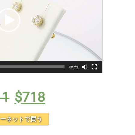
ー
ヤ
ー
00:23
元
現
の
在
11
$
718
価
の
格
価
は
格
ーネットで買う
$811
は
で
$718