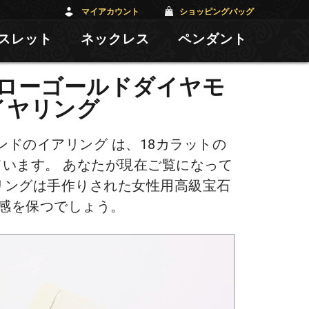
マイアカウント
ショッピングバッグ
スレット
ネックレス
ペンダント
エローゴールドダイヤモ
イヤリング
ドのイアリング は、18カラットの
います。 あなたが現在ご覧になって
リングは手作りされた女性用高級宝石
感を保つでしょう。
動
画
プ
レ