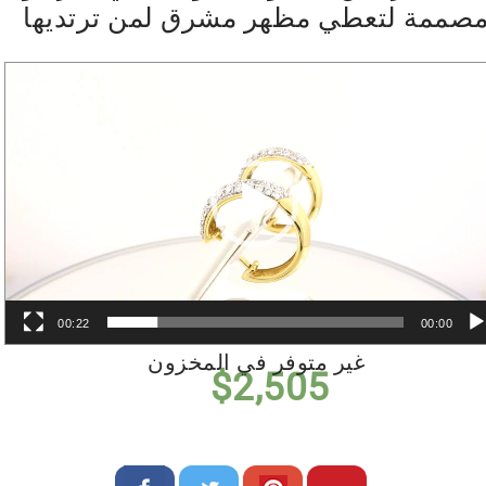
صممة لتعطي مظهر مشرق لمن ترتديها
مشغل
الفيديو
00:22
00:00
غير متوفر في المخزون
$
2,505