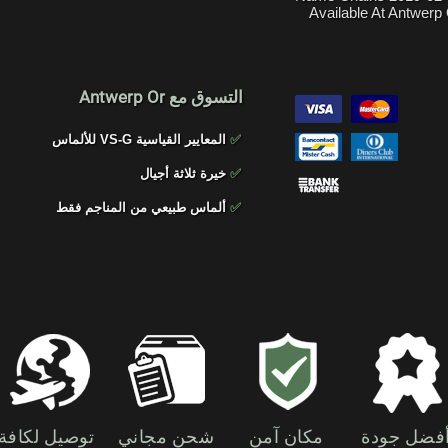
Available At Antwerp
التسوق مع Antwerp Or
✅
المعايير القياسية VS-G للألماس
✅
خيرة ثلاثة أجيال
✅
ألماس طبيعي من المناجم فقط
فضل جودة
مكان آمن
شحن مجاني
توصيل لكافة