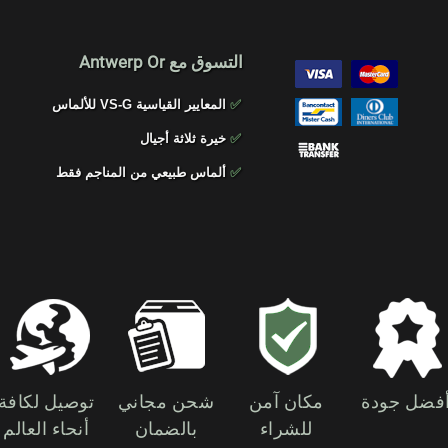
التسوق مع Antwerp Or
✅
المعايير القياسية VS-G للألماس
✅
خيرة ثلاثة أجيال
✅
ألماس طبيعي من المناجم فقط
فضل جودة
مكان آمن
شحن مجاني
توصيل لكافة
للشراء
بالضمان
أنحاء العالم