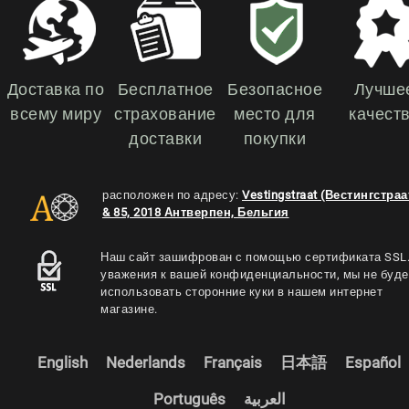
Доставка по
Бесплатное
Безопасное
Лучше
всему миру
страхование
место для
качест
доставки
покупки
расположен по адресу:
Vestingstraat (Вестингстраа
& 85, 2018 Антверпен, Бельгия
Наш сайт зашифрован с помощью сертификата SSL.
уважения к вашей конфиденциальности, мы не буд
использовать сторонние куки в нашем интернет
магазине.
English
Nederlands
Français
日本語
Español
Português
العربية