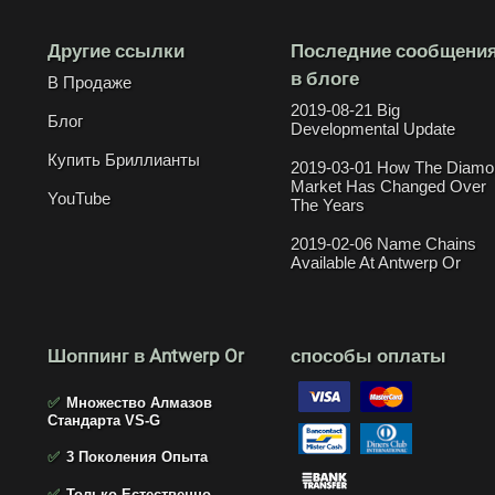
Другие ссылки
Последние сообщени
в блоге
В Продаже
2019-08-21 Big
Блог
Developmental Update
Купить Бриллианты
2019-03-01 How The Diamo
Market Has Changed Over
YouTube
The Years
2019-02-06 Name Chains
Available At Antwerp Or
Шоппинг в Antwerp Or
способы оплаты
✅
Множество Алмазов
Стандарта VS-G
✅
3 Поколения Опыта
✅
Только Естественно