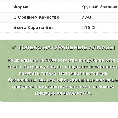
Форма
Круглый бриллиа
В Среднем Качество
VS-G
Всего Караты Вес
0.16 Ct
✔
ТОЛЬКО НАТУРАЛЬНЫЕ АЛМАЗЫ
Наши алмазы на 100% естественно добываются 
земли. Покупая у нас, вы получаете возможност
покупать только настоящие настоящие
бриллианты. Мы сертифицированные алмазны
грейдеры с многолетним опытом и степенью
градации алмазов из GIA.