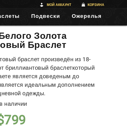
МОЙ АККАУНТ
КОРЗИНА
аслеты
Подвески
Ожерелья
 Белого Золота
овый Браслет
товый браслет произведён из 18-
тот бриллиантовый браслеткоторый
аете является доведеным до
является идеальным дополнением
дневной одежды.
 в наличии
$
799