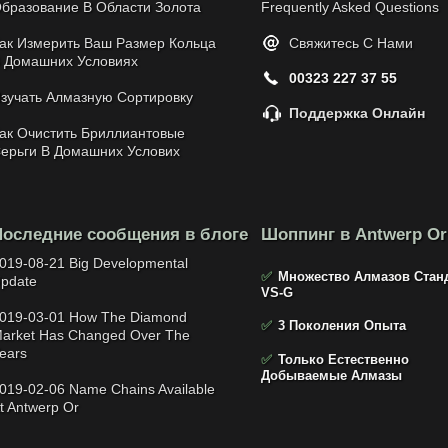
бразование В Области Золота
Frequently Asked Questions
ак Измерить Ваш Размер Кольца
Свяжитесь С Нами
 Домашних Условиях
00323 227 37 55
зучать Алмазную Сортировку
Поддержка Онлайн
ак Очистить Бриллиантовые
ерьги В Домашних Услових
Последние сообщения в блоге
Шоппинг в Antwerp Or
019-08-21 Big Developmental
✅
Множество Алмазов Стан
pdate
VS-G
019-03-01 How The Diamond
✅
3 Поколения Опыта
arket Has Changed Over The
ears
✅
Только Естественно
Добываемые Алмазы
019-02-06 Name Chains Available
t Antwerp Or