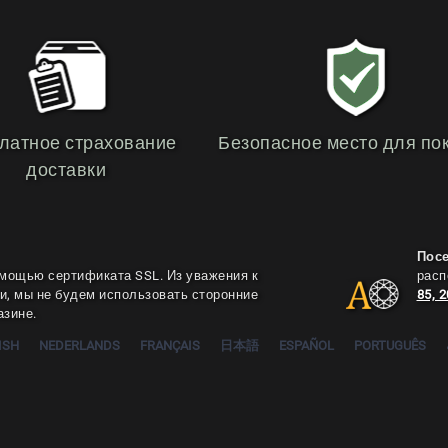
латное страхование
Безопасное место для по
доставки
Пос
мощью сертификата SSL. Из уважения к
расп
, мы не будем использовать сторонние
85, 
азине.
ISH
NEDERLANDS
FRANÇAIS
日本語
ESPAÑOL
PORTUGUÊS