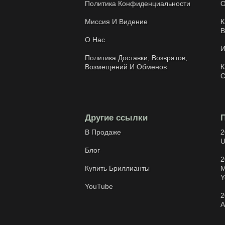
Политика Конфиденциальности
О
Миссия И Видение
К
В
О Нас
И
Политика Доставки, Возвратов,
Возмещений И Обменов
К
С
Другие ссылки
В Продаже
2
U
Блог
2
Купить Бриллианты
M
Y
YouTube
2
A