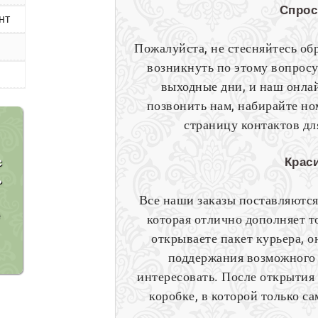
Спрос
нт
Пожалуйста, не стесняйтесь об
возникнуть по этому вопросу
выходные дни, и наш онлай
позвонить нам, набирайте н
страницу контактов д
Крас
с
ь
Все наши заказы поставляются
е
которая отлично дополняет то
открываете пакет курьера, о
поддержания возможного 
интересовать. После открытия
коробке, в которой только 