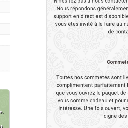
N'hésitez pas à nous contacter
Nous répondons généralement
support en direct est disponibl
vous êtes invité à le faire au
de conta
Commete
Toutes nos commetes sont li
complimentent parfaitement l'
que vous ouvrez le paquet de c
vous comme cadeau et pour ma
intéresse. Une fois ouvert, 
e.
digne des
es