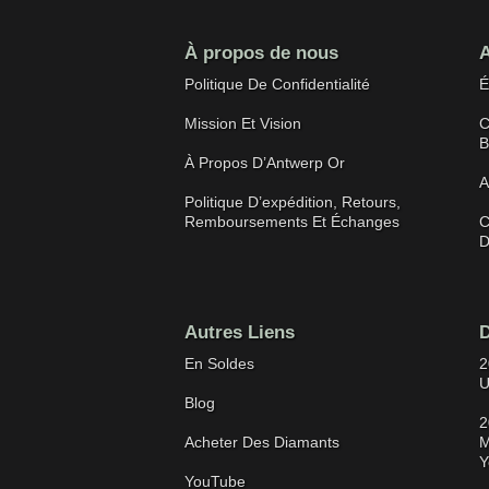
À propos de nous
A
Politique De Confidentialité
É
Mission Et Vision
C
B
À Propos D’Antwerp Or
A
Politique D’expédition, Retours,
Remboursements Et Échanges
C
D
Autres Liens
D
En Soldes
2
U
Blog
2
Acheter Des Diamants
M
Y
YouTube