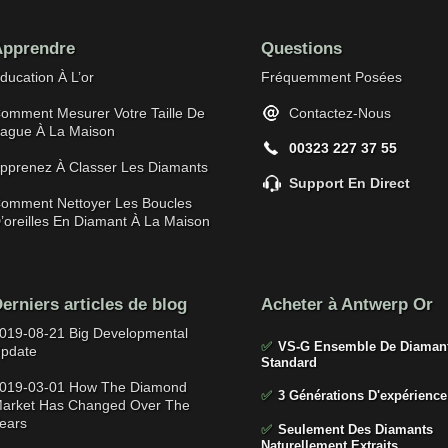
pprendre
Questions
ducation À L’or
Fréquemment Posées
omment Mesurer Votre Taille De
Contactez-Nous
ague À La Maison
00323 227 37 55
pprenez À Classer Les Diamants
Support En Direct
omment Nettoyer Les Boucles
’oreilles En Diamant À La Maison
erniers articles de blog
Acheter à Antwerp Or
019-08-21 Big Developmental
✅
VS-G Ensemble De Diaman
pdate
Standard
019-03-01 How The Diamond
✅
3 Générations D'expérience
arket Has Changed Over The
ears
✅
Seulement Des Diamants
Naturellement Extraits