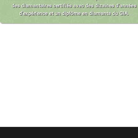
des diamantaires certifiés avec des dizaines d'années
d'expérience et un diplôme en diamants du GIA.