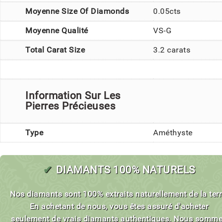
Moyenne Size Of Diamonds
0.05cts
Moyenne Qualité
VS-G
Total Carat Size
3.2 carats
Information Sur Les
Pierres Précieuses
Type
Améthyste
✔
DIAMANTS 100% NATURELS
Nos diamants sont 100% extraits naturellement de la terr
En achetant de nous, vous êtes assuré d'acheter
seulement de vrais diamants authentiques. Nous somm