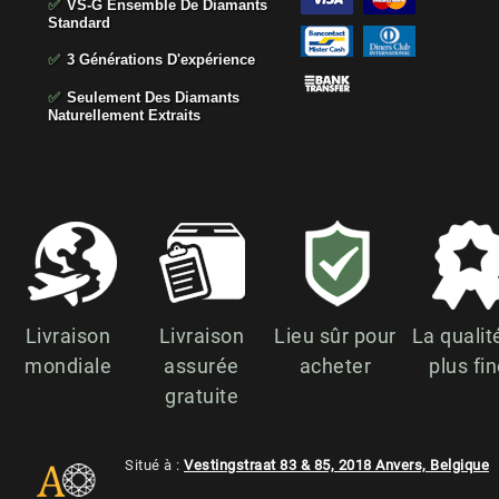
✅
VS-G Ensemble De Diamants
Standard
✅
3 Générations D'expérience
✅
Seulement Des Diamants
Naturellement Extraits
Livraison
Livraison
Lieu sûr pour
La qualit
mondiale
assurée
acheter
plus fi
gratuite
Situé à :
Vestingstraat 83 & 85, 2018 Anvers, Belgique