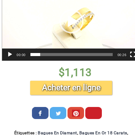
00:00
00:26
$
1,113
Acheter en ligne
Étiquettes :
Bagues En Diamant
,
Bagues En Or 18 Carats
,