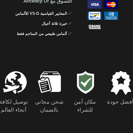
التسوق مع Antwerp Or
✅
المعايير القياسية VS-G للألماس
✅
خيرة ثلاثة أجيال
✅
ألماس طبيعي من المناجم فقط
فضل جودة
مكان آمن
شحن مجاني
توصيل لكافة
للشراء
بالضمان
أنحاء العالم