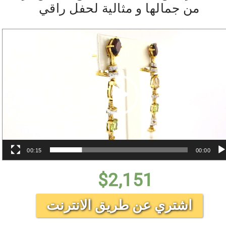
من جمالها و مثالية لحفل راقي
مشغل
الفيديو
00:15
00:00
$
2,151
اشتري عن طريق الانترنت