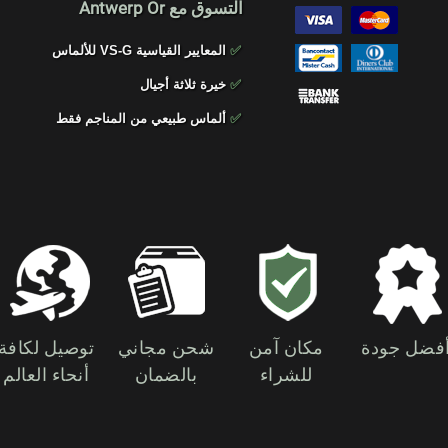
التسوق مع Antwerp Or
✅
المعايير القياسية VS-G للألماس
✅
خيرة ثلاثة أجيال
✅
ألماس طبيعي من المناجم فقط
فضل جودة
مكان آمن
شحن مجاني
توصيل لكافة
للشراء
بالضمان
أنحاء العالم