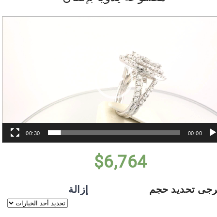
مشغل
الفيديو
00:30
00:00
$
6,764
رجى تحديد حجم
إزالة