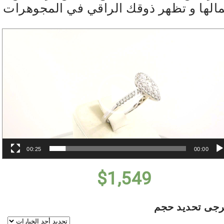
الها و تظهر ذوقك الراقي في المجوهرات
مشغل
الفيديو
00:25
00:00
$
1,549
رجى تحديد حجم