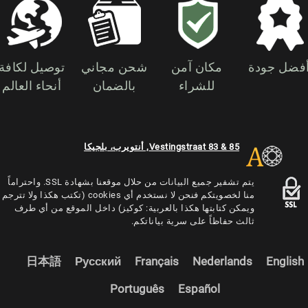
فضل جودة
مكان آمن
شحن مجاني
توصيل لكافة
للشراء
بالضمان
أنحاء العالم
Vestingstraat 83 & 85, أنتويرب، بلجيكا
يتم تشفير جميع البيانات من حلال موقعنا بشهادة SSL. واحتراماً
منا لخصويتكم فنحن لا نستخدم أي cookies (تكتب هكذا ولا تترجم
ويمكن كتابتها هكذا بالعربية: كوكيز) داخل الموقع من أي طرف
ثالث حفاظاً على سرية بياناتكم.
日本語
Русский
Français
Nederlands
English
Português
Español