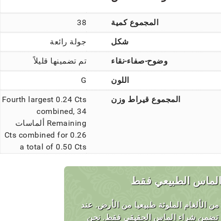
المجموع كمية
38
شكل
جولة رائعة
وضوح-صفاء-نقاء
تم تضمينها قليلاً
اللون
G
المجموع قيراط وزن
Fourth largest 0.24 Cts
combined, 34
Remaining ألماسات
0.26 Cts combined for
a total of 0.50 Cts
لماس الطبيعي فقط
نا الماس 100 ٪ من الألغام الملوثة طبيعيا من الأرض. عند
ك تضمن شراء الماس الحقيقي فقط. نحن