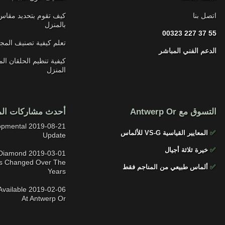
اتصل بنا
كيف تقوم بتحديد مقاس
بالمنزل
00323 227 37 55
تعلم كيفية تصنيف المج
الدعم الفني المباشر
كيفية تنظيم الحلقان ال
المنزل
التسوق مع Antwerp Or
أحدث مشاركات الم
Developmental
✅
المعايير القياسية VS-G للألماس
Update
✅
خيرة ثلاثة أجيال
 The Diamond
s Changed Over The
✅
ألماس طبيعي من المناجم فقط
Years
ns Available
At Antwerp Or