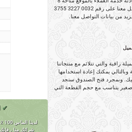
26 ساعة بحد أقصى حتى خلال أيام العطلات كما أن محادثة خدمة العملاء بالموقع متاحة 8
ساعات يومياً. إذا كنت ترغب في الإتصال بنا الرجاء التواصل معنا على رقم 0032 3227 3755
يد من بيانات التواصل معنا.
جميل
لة راقية والتي تتلائم مع منتجاتنا
وبالتالي يمكنك إعادة استخدامها
يك. وبمجرد فتح الصندوق ستجد
غير يتناسب مع حجم القطعة التي
✔
ا
لدي
شرائك منا ، فإن