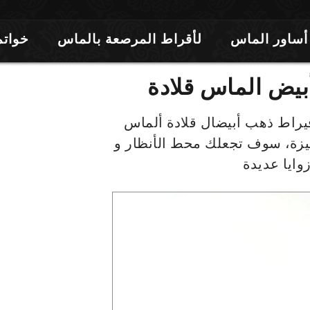
أساور الماس
لأقراط المرصعة بالماس
خواتم
 فاتن قلادة ألماس مصنوع من 18 قيراط ذهب أبيضال قلادة ألماس
ميزة، سوف تجعلك محط الأنظار و
ايا عديدة
غل
ديو