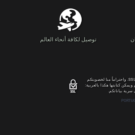
ن
توصيل لكافة أنحاء العالم
يتم تشفير جميع البيانات من حلال موقعنا بشهادة SSL. واحتراماً منا لخصويتكم
هكذا ولا تترجم ويمكن كتابتها هكذا بالعربية:
سرية بياناتكم.
PORTU