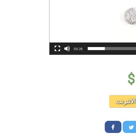
00:26
$
انترنت