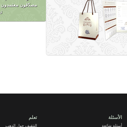
مصدّقون معتمدون م
تص
الأسئلة
تعلم
أسئلة شائعة
التثقيف حول الذهب