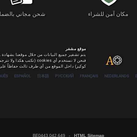
مكان آمن للشراء
شحن مجاني بالضما
موقع مشفر
فنحن لا نستخدم أي cookies (تكتب 
كوكيز) داخل الموقع من أي طرف ثالث حفاظاً على 
GUÊS
ESPAÑOL
日本語
РУССКИЙ
FRANÇAIS
NEDERLANDS
BE0443.042.649 -
HTML Sitemap