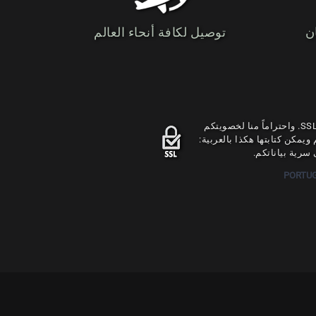
ن
توصيل لكافة أنحاء العالم
يتم تشفير جميع البيانات من حلال موقعنا بشهادة SSL. واحتراماً منا لخصويتكم
هكذا ولا تترجم ويمكن كتابتها هكذا بالعربية:
سرية بياناتكم.
PORTU