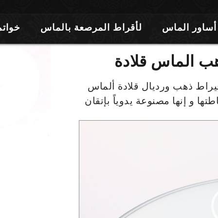
أساور الماس
لأقراط المرصعة بالماس
خواتم
أنيق قلادة ألماس مصنوع من 18 قيراط ذهب ورديال قلادة ألماس
ها و إنها مصنوعة يدوياً بإتقان
غل
ديو