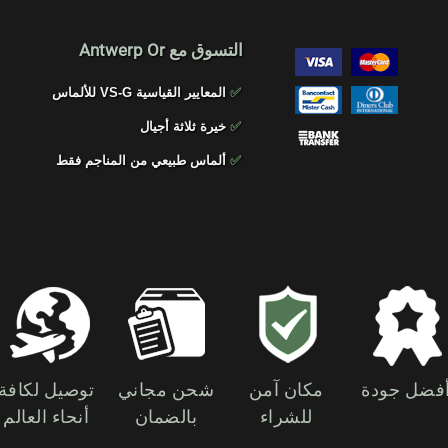
التسوق مع Antwerp Or
✅
المعايير القياسية VS-G للألماس
✅
خيرة ثلاثة أجيال
✅
ألماس طبيعي من المناجم فقط
فضل جودة
مكان آمن
شحن مجاني
توصيل لكافة
للشراء
بالضمان
أنحاء العالم