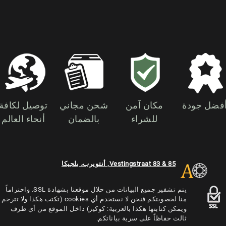
فضل جودة
مكان آمن
شحن مجاني
توصيل لكافة
للشراء
بالضمان
أنحاء العالم
Vestingstraat 83 & 85, أنتويرب، بلجيكا
يتم تشفير جميع البيانات من حلال موقعنا بشهادة SSL. واحتراماً
منا لخصويتكم فنحن لا نستخدم أي cookies (تكتب هكذا ولا تترجم
ويمكن كتابتها هكذا بالعربية: كوكيز) داخل الموقع من أي طرف
ثالث حفاظاً على سرية بياناتكم.