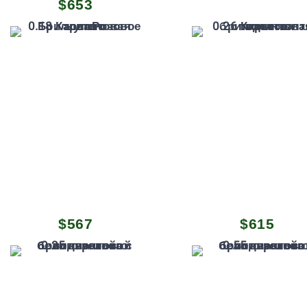
$
653
Первоначальная
Текущая
$
567
$
615
цена
цена:
составляла
$567.
$701.