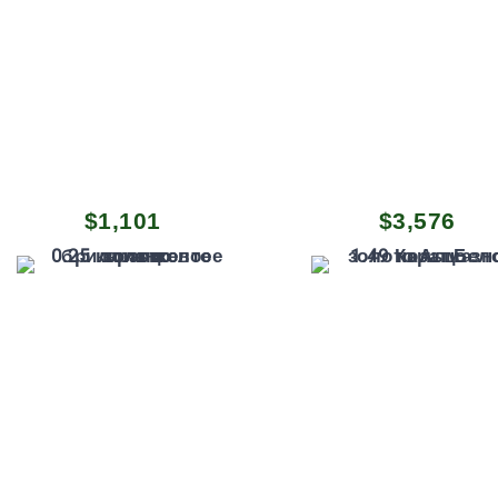
Первоначальная
Текущая
$
1,101
$
3,576
цена
цена:
составляла
$1,101.
$1,234.