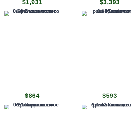
$
1,931
$
3,393
Первоначал
Теку
$
864
$
593
цена
цена:
составляла
$593.
$653.