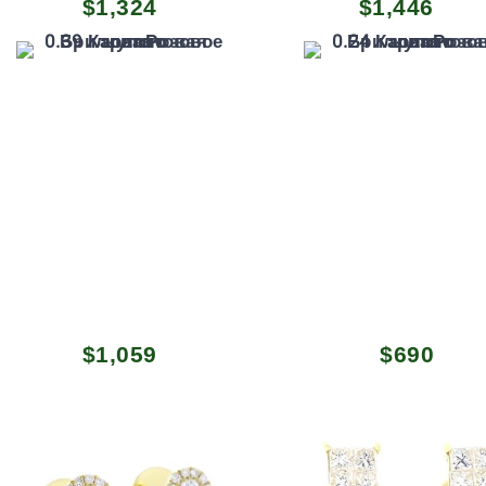
$
1,324
$
1,446
цена
цена:
составляла
$1,324.
$1,428.
$
1,059
$
690