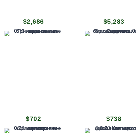
$
2,686
$
5,283
$
702
$
738