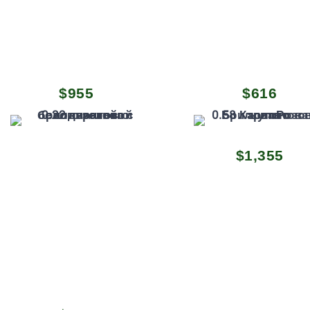
Первоначал
Теку
$
955
$
616
цена
цена:
составляла
$616.
$701.
Первоначаль
Тек
$
1,355
цена
цена
составляла
$1,3
$1,537.