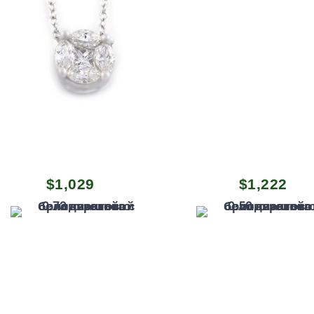
$
1,029
$
1,222