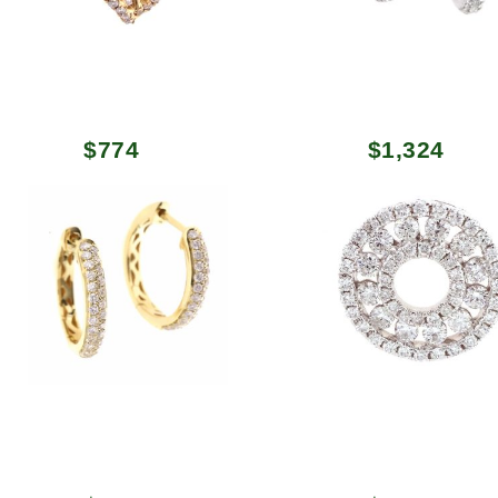
Первоначальн
Теку
$
774
$
1,324
цена
цена:
составляла
$1,32
$1,428.
Первоначальная
Текущая