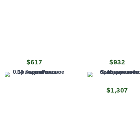
$
617
$
932
Первоначаль
Тек
$
1,307
цена
цена
составляла
$1,3
$1,428.